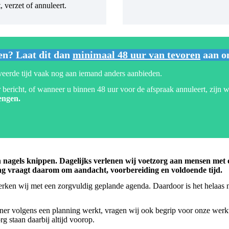
, verzet of annuleert.
en? Laat dit dan
minimaal 48 uur van tevoren
aan o
rveerde tijd vaak nog aan iemand anders aanbieden.
 bericht, of wanneer u binnen 48 uur voor de afspraak annuleert, zijn
engen.
en nagels knippen. Dagelijks verlenen wij voetzorg aan mensen met
g vraagt daarom om aandacht, voorbereiding en voldoende tijd.
werken wij met een zorgvuldig geplande agenda. Daardoor is het helaas 
lener volgens een planning werkt, vragen wij ook begrip voor onze werkw
rg staan daarbij altijd voorop.