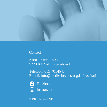
Contact
Kooikersweg 203 E
5223 KE ‘s-Hertogenbosch
Telefoon:
085-4014643
E-mail:
info@medischevoetzorgdenbosch.nl
Facebook
Instagram
KvK 97648698