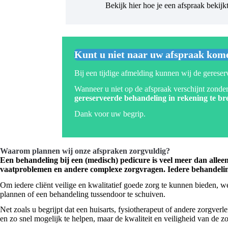
Bekijk
hier
hoe je een afspraak bekijkt
Kunt u niet naar uw afspraak kom
Bij een tijdige afmelding kunnen wij de gerese
Wanneer u niet op de afspraak verschijnt zonder
gereserveerde behandeling in rekening te br
Dank voor uw begrip.
Waarom plannen wij onze afspraken zorgvuldig?
Een behandeling bij een (medisch) pedicure is veel meer dan alle
vaatproblemen en andere complexe zorgvragen. Iedere behandelin
Om iedere cliënt veilige en kwalitatief goede zorg te kunnen bieden, 
plannen of een behandeling tussendoor te schuiven.
Net zoals u begrijpt dat een huisarts, fysiotherapeut of andere zorgver
en zo snel mogelijk te helpen, maar de kwaliteit en veiligheid van de zo