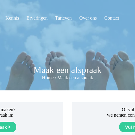
Kennis
Ervaringen
Tarieven
Over ons
Contact
Maak een afspraak
Home
/
Maak een afspraak
k maken?
Of vul
raak in:
we nemen conta
raak
Vul 