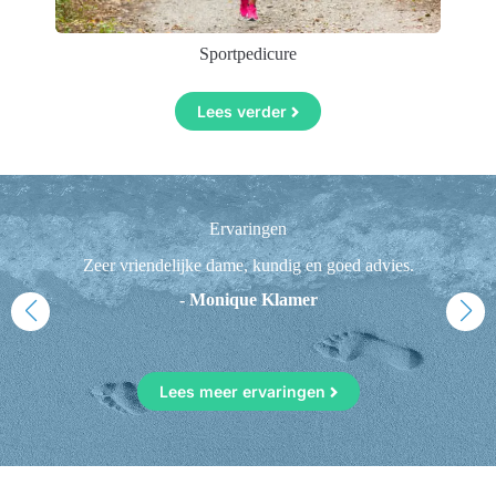
Sportpedicure
Lees verder
Ervaringen
n
Zeer vriendelijke dame, kundig en goed advies.
F
1
- Monique Klamer
Lees meer ervaringen