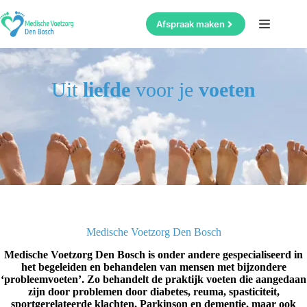
Ga
naar
Afspraak maken
de
inhoud
Uit
liefde
voor je
voeten
Medische Voetzorg Den Bosch
Medische Voetzorg Den Bosch is onder andere gespecialiseerd in
het begeleiden en behandelen van mensen met bijzondere
‘probleemvoeten’. Zo behandelt de praktijk voeten die aangedaan
zijn door problemen door diabetes, reuma, spasticiteit,
sportgerelateerde klachten, Parkinson en dementie, maar ook