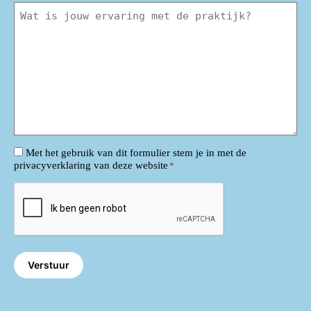
Wat
vind
je
van
ons?
*
Consent
Met het gebruik van dit formulier stem je in met de
privacyverklaring van deze website
*
*