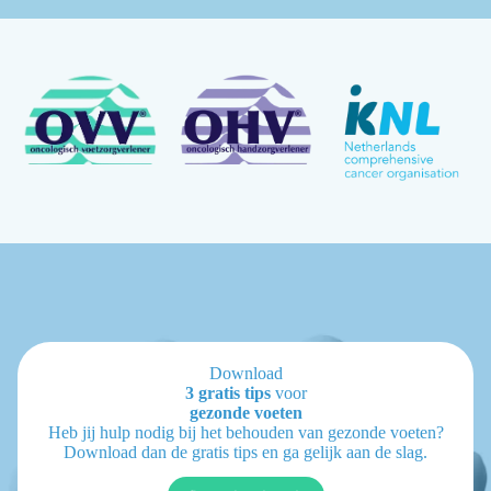
Download
3 gratis tips
voor
gezonde voeten
Heb jij hulp nodig bij het behouden van gezonde voeten?
Download dan de gratis tips en ga gelijk aan de slag.