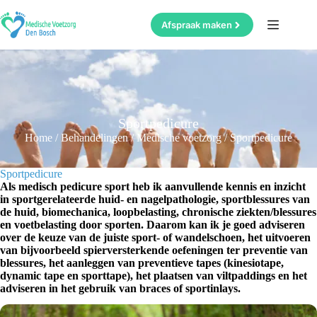
Ga
naar
Afspraak maken
de
inhoud
Sportpedicure
Home
/
Behandelingen
/
Medische voetzorg
/
Sportpedicure
Sportpedicure
Als medisch pedicure sport heb ik aanvullende kennis en inzicht
in sportgerelateerde huid- en nagelpathologie, sportblessures van
de huid, biomechanica, loopbelasting, chronische ziekten/blessures
en voetbelasting door sporten. Daarom kan ik je goed adviseren
over de keuze van de juiste sport- of wandelschoen, het uitvoeren
van bijvoorbeeld spierversterkende oefeningen ter preventie van
blessures, het aanleggen van preventieve tapes (kinesiotape,
dynamic tape en sporttape), het plaatsen van viltpaddings en het
adviseren in het gebruik van braces of sportinlays.