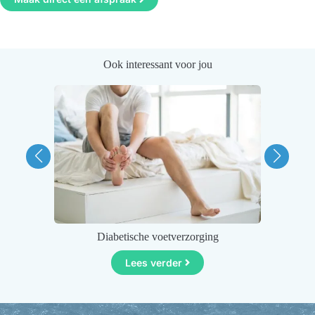
Ook interessant voor jou
Diabetische voetverzorging
Oud
Lees verder