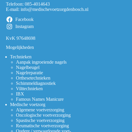
Telefoon:
085-4014643
E-mail:
info@medischevoetzorgdenbosch.nl
Facebook
Instagram
KvK 97648698
Mogelijkheden
Technieken
Aanpak ingroeiende nagels
Nagelbeugel
Nagelreparatie
Orthesetechnieken
Schimmeldiagnostiek
Vilttechnieken
IBX
Famous Names Manicure
Medische voetzorg
Algemene voetverzorging
Oncologische voetverzorging
Spastische voetverzorging
Reumatische voetverzorging
Oudere / verwaarloosde voet-