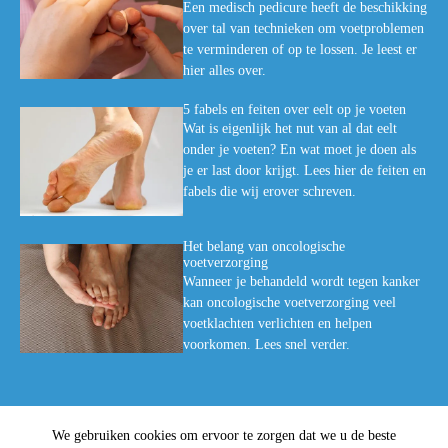
Een medisch pedicure heeft de beschikking
over tal van technieken om voetproblemen
te verminderen of op te lossen. Je leest er
hier alles over.
5 fabels en feiten over eelt op je voeten
Wat is eigenlijk het nut van al dat eelt
onder je voeten? En wat moet je doen als
je er last door krijgt. Lees hier de feiten en
fabels die wij erover schreven.
Het belang van oncologische
voetverzorging
Wanneer je behandeld wordt tegen kanker
kan oncologische voetverzorging veel
voetklachten verlichten en helpen
voorkomen. Lees snel verder.
We gebruiken cookies om ervoor te zorgen dat we u de beste
© Medische Voetzorg Den Bosch
-
Privacyverklaring
-