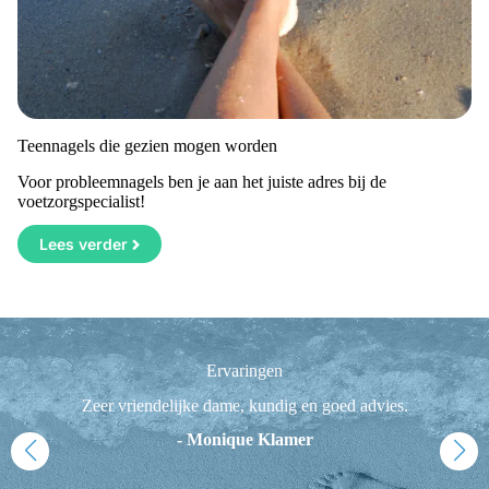
Teennagels die gezien mogen worden
Voor probleemnagels ben je aan het juiste adres bij de
voetzorgspecialist!
Lees verder
Ervaringen
n
Zeer vriendelijke dame, kundig en goed advies.
F
1
- Monique Klamer