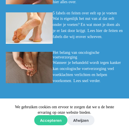
hier alles over.
5 fabels en feiten over eelt op je voeten
Wat is eigenlijk het nut van al dat eelt
onder je voeten? En wat moet je doen als
je er last door krijgt. Lees hier de feiten en
fabels die wij erover schreven.
Het belang van oncologische
voetverzorging
Wanneer je behandeld wordt tegen kanker
kan oncologische voetverzorging veel
voetklachten verlichten en helpen
voorkomen. Lees snel verder.
We gebruiken cookies om ervoor te zorgen dat we u de beste
© Medische Voetzorg Den Bosch
-
Privacyverklaring
-
ervaring op onze website bieden.
Sitemap
-
Ontwerp & sitebeheer door
ForYou B.V.
in samenwerking
Accepteren
Afwijzen
met
Best4u
Afbeeldingen onder licentie van Shutterstock.com