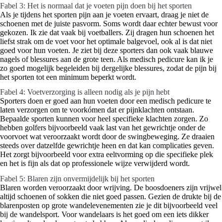
Fabel 3: Het is normaal dat je voeten pijn doen bij het sporten
Als je tijdens het sporten pijn aan je voeten ervaart, draag je niet de
schoenen met de juiste pasvorm. Soms wordt daar echter bewust voor
gekozen. Ik zie dat vaak bij voetballers. Zij dragen hun schoenen het
liefst strak om de voet voor het optimale balgevoel, ook al is dat niet
goed voor hun voeten. Je ziet bij deze sporters dan ook vaak blauwe
nagels of blessures aan de grote teen. Als medisch pedicure kan ik je
zo goed mogelijk begeleiden bij dergelijke blessures, zodat de pijn bij
het sporten tot een minimum beperkt wordt.
Fabel 4: Voetverzorging is alleen nodig als je pijn hebt
Sporters doen er goed aan hun voeten door een medisch pedicure te
laten verzorgen om te voorkómen dat er pijnklachten ontstaan.
Bepaalde sporten kunnen voor heel specifieke klachten zorgen. Zo
hebben golfers bijvoorbeeld vaak last van het gewrichtje onder de
voorvoet wat veroorzaakt wordt door de swingbeweging. Ze draaien
steeds over datzelfde gewrichtje heen en dat kan complicaties geven.
Het zorgt bijvoorbeeld voor extra eeltvorming op die specifieke plek
en het is fijn als dat op professionele wijze verwijderd wordt.
Fabel 5: Blaren zijn onvermijdelijk bij het sporten
Blaren worden veroorzaakt door wrijving. De boosdoeners zijn vrijwel
altijd schoenen of sokken die niet goed passen. Gezien de drukte bij de
blarenposten op grote wandelevenementen zie je dit bijvoorbeeld veel
bij de wandelsport. Voor wandelaars is het goed om een iets dikker