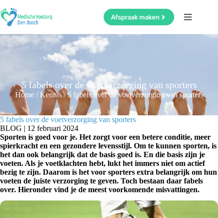
Ga
naar
Afspraak maken
de
inhoud
5 fabels over de voetverzorging van sporters
Home
/
Kennis
/
5 fabels over de voetverzorging van sporters
5 fabels over de voetverzorging van sporters
BLOG
| 12 februari 2024
Sporten is goed voor je. Het zorgt voor een betere conditie, meer
spierkracht en een gezondere levensstijl. Om te kunnen sporten, is
het dan ook belangrijk dat de basis goed is. En die basis zijn je
voeten. Als je voetklachten hebt, lukt het immers niet om actief
bezig te zijn. Daarom is het voor sporters extra belangrijk om hun
voeten de juiste verzorging te geven. Toch bestaan daar fabels
over. Hieronder vind je de meest voorkomende misvattingen.